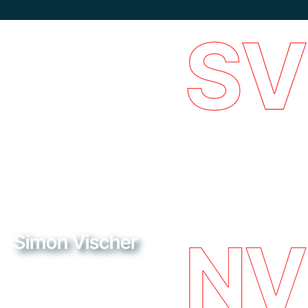
SV
NV
Simon Vischer