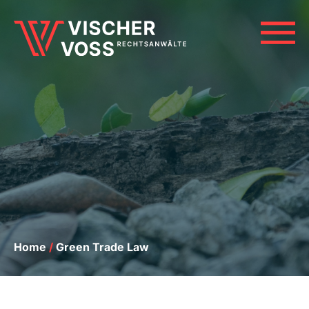
Zum
Inhalt
M
springen
Home
/
Green Trade Law